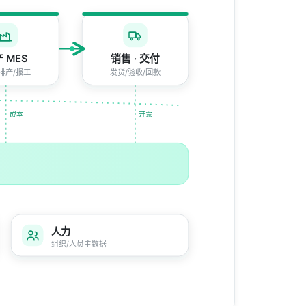
 MES
销售 · 交付
排产/报工
发货/验收/回款
成本
开票
人力
组织/人员主数据