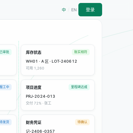
/
登录
EN
中
库存状态
已审批
账实相符
WH01 · A 区 · LOT-240612
可用 1,260
项目进度
报工中
里程碑达成
PRJ-2024-013
交付 72% · 张工
财务凭证
待发货
待确认
记-2406-0357