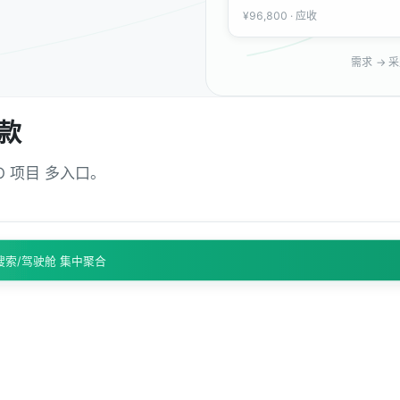
¥96,800 · 应收
需求 → 采
款
TO 项目 多入口。
搜索/驾驶舱 集中聚合