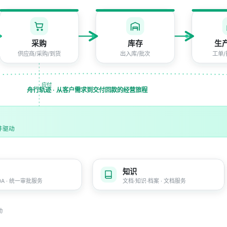
采购
库存
生产
供应商/采购/到货
出入库/批次
工单/
应付
舟行轨迹 · 从客户需求到交付回款的经营旅程
事件驱动
知识
A · 统一审批服务
文档·知识·档案 · 文档服务
动