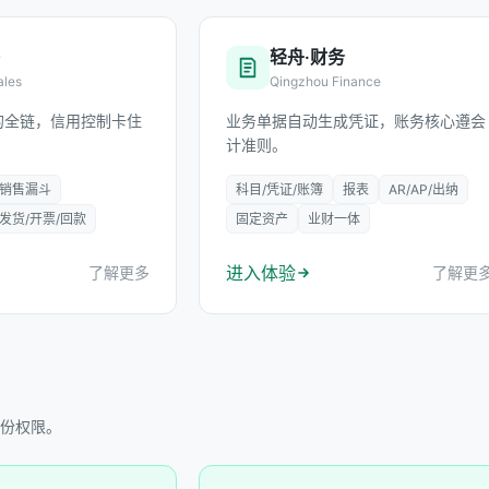
售
轻舟·财务
ales
Qingzhou Finance
的全链，信用控制卡住
业务单据自动生成凭证，账务核心遵会
计准则。
销售漏斗
科目/凭证/账簿
报表
AR/AP/出纳
发货/开票/回款
固定资产
业财一体
进入体验
了解更多
了解更
份权限。