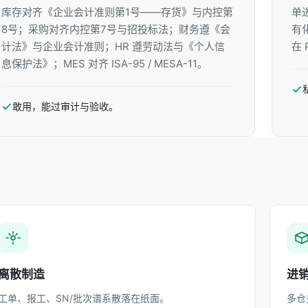
库存对齐《企业会计准则第1号——存货》与内控第
单
8号；采购对齐内控第7号与招投标法；财务遵《会
有
计法》与企业会计准则；HR 遵劳动法与《个人信
在 
息保护法》；MES 对齐 ISA-95 / MESA-11。
敢用，能过审计与验收。
离散制造
进
工单、报工、SN/批次谱系散落在纸面。
多仓