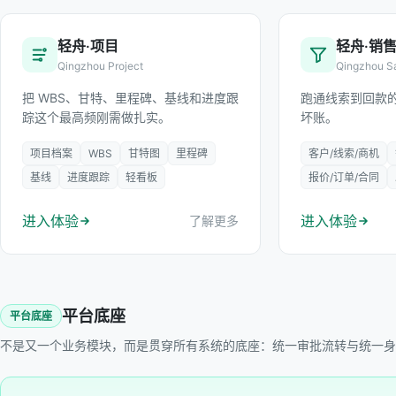
轻舟·项目
轻舟·销
Qingzhou Project
Qingzhou S
把 WBS、甘特、里程碑、基线和进度跟
跑通线索到回款
踪这个最高频刚需做扎实。
坏账。
项目档案
WBS
甘特图
里程碑
客户/线索/商机
基线
进度跟踪
轻看板
报价/订单/合同
进入体验
进入体验
了解更多
平台底座
平台底座
不是又一个业务模块，而是贯穿所有系统的底座：统一审批流转与统一身