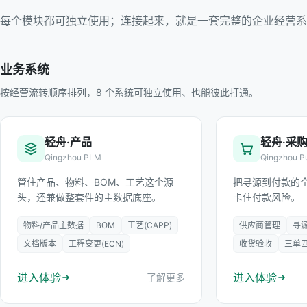
每个模块都可独立使用；连接起来，就是一套完整的企业经营系
业务系统
按经营流转顺序排列，8 个系统可独立使用、也能彼此打通。
轻舟·产品
轻舟·采
Qingzhou PLM
Qingzhou P
管住产品、物料、BOM、工艺这个源
把寻源到付款的
头，还兼做整套件的主数据底座。
卡住付款风险。
物料/产品主数据
BOM
工艺(CAPP)
供应商管理
寻
文档版本
工程变更(ECN)
收货验收
三单
进入体验
进入体验
了解更多