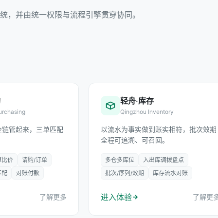
统，并由统一权限与流程引擎贯穿协同。
购
轻舟·库存
urchasing
Qingzhou Inventory
全链管起来，三单匹配
以流水为事实做到账实相符，批次效期
全程可追溯、可召回。
源比价
请购/订单
多仓多库位
入出库调拨盘点
匹配
对账付款
批次/序列/效期
库存流水对账
进入体验
了解更多
了解更